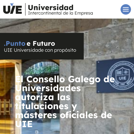
.Punto
e Futuro
UIE Universidade con propósito
El Consello Galego de
Universidades
autoriza las
titulaciones y
másteres oficiales de
UIE