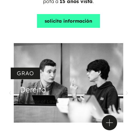
pota a
15 anos vista
.
ver modelo
solicita información
GRAO
Dereito
Bachelor of Laws