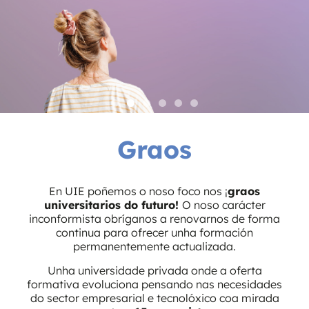
Graos
Non é o que es,
é o que serás
En UIE poñemos o noso foco nos ¡
graos
universitarios do futuro!
O noso carácter
En UIE te ofrecemos la
formación más
inconformista obríganos a renovarnos de forma
innovadora
continua para ofrecer unha formación
especializada en empresa y tecnología
, para
permanentemente actualizada.
que
Unha universidade privada onde a oferta
puedas crecer profesionalmente con la mirada
formativa evoluciona pensando nas necesidades
siempre
do sector empresarial e tecnolóxico coa mirada
puesta en el
futuro.