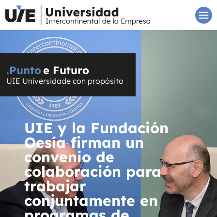
.Punto
e Futuro
UIE Universidade con propósito
UIE y la Fundación
Oesía firman un
convenio de
colaboración para
trabajar
conjuntamente en
programas de