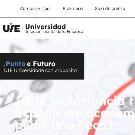
Campus virtual
Biblioteca
Sala de prensa
.Punto
e Futuro
UIE Universidade con propósito
¿Qué importancia t
expediente académ
pedir una beca?