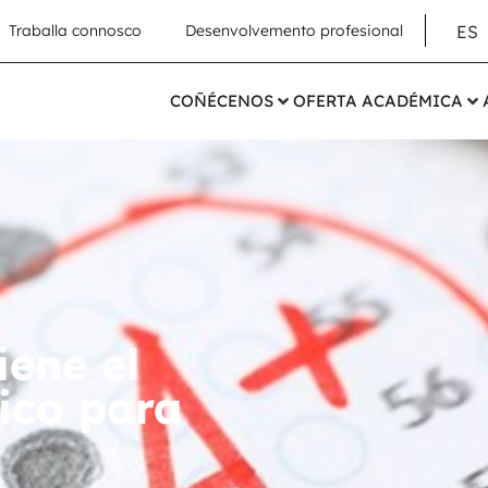
ES
Traballa connosco
Desenvolvemento profesional
COÑÉCENOS
OFERTA ACADÉMICA
iene el
ico para