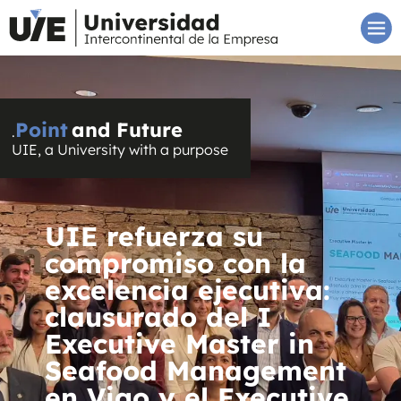
Point
and Future
.
UIE, a University with a purpose
UIE refuerza su
compromiso con la
excelencia ejecutiva:
clausurado del I
Executive Master in
Seafood Management
en Vigo y el Executive