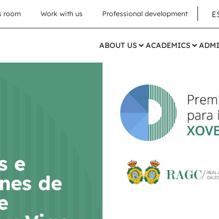
E
s room
Work with us
Professional development
ABOUT US
ACADEMICS
ADMI
s e
enes de
e