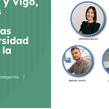
 y Vigo,
s
as
rsidad
 la
categorizar