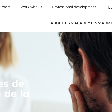
E
s room
Work with us
Professional development
ABOUT US
ACADEMICS
ADMI
es de
 de la