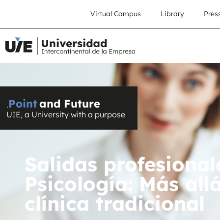
Virtual Campus
Library
Pres
Point
and Future
.
UIE, a University with a purpose
Salidas profesional
Psicología: Más allá
clínica tradicional