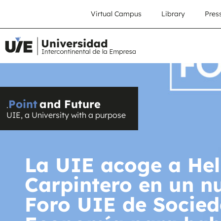
Virtual Campus
Library
Pres
Point
and Future
.
UIE, a University with a purpose
La UIE acoge a Hel
Carpintero en un n
Foro UIE de Socied