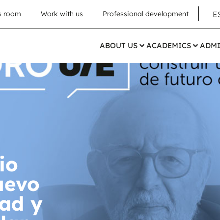
E
s room
Work with us
Professional development
ABOUT US
ACADEMICS
ADMI
io
uevo
ad y