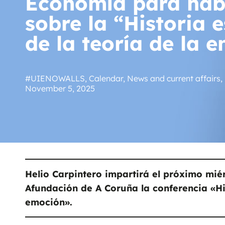
Economía para hab
sobre la “Historia 
de la teoría de la 
#UIENOWALLS
,
Calendar
,
News and current affairs
,
November 5, 2025
Helio Carpintero impartirá el próximo mié
Afundación de A Coruña la conferencia «His
emoción».