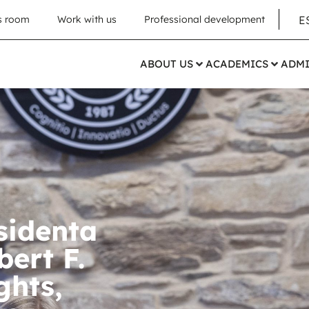
E
s room
Work with us
Professional development
ABOUT US
ACADEMICS
ADMI
sidenta
ert F.
hts,