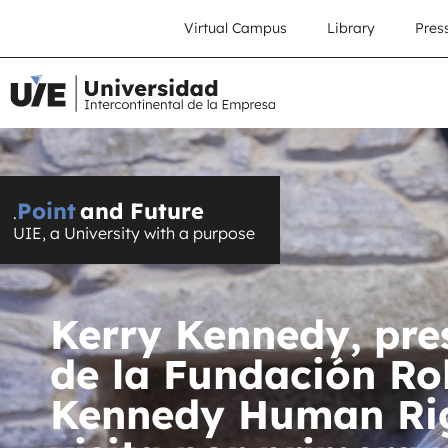
Virtual Campus
Library
Pres
Point
and Future
.
UIE, a University with a purpose
Kerry Kennedy, pre
de la Fundación Rob
Kennedy Human Rig