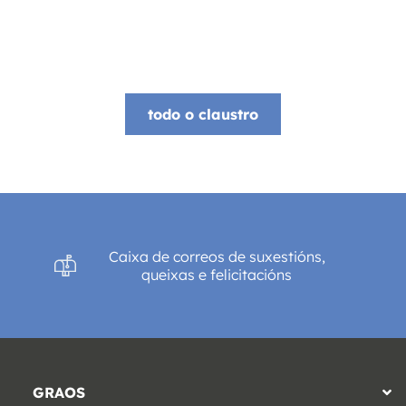
todo o claustro
Caixa de correos de suxestións,
queixas e felicitacións
GRAOS