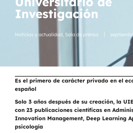
Universitario de
Investigación
Noticias y actualidad
,
Sala de prensa
septiembr
Es el primero de carácter privado en el ec
español
Solo 3 años después de su creación, la UIE
con 23 publicaciones científicas en Admini
Innovation Management, Deep Learning App
psicología