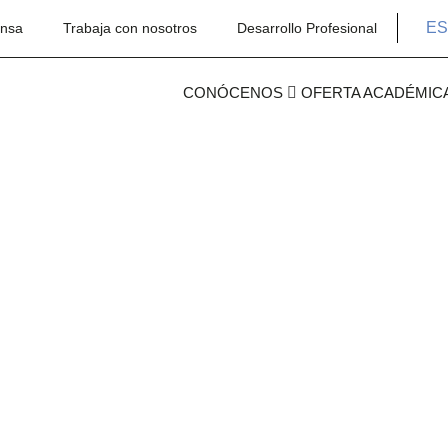
ES
ensa
Trabaja con nosotros
Desarrollo Profesional
CONÓCENOS
OFERTA ACADÉMIC
de
m:
opa?